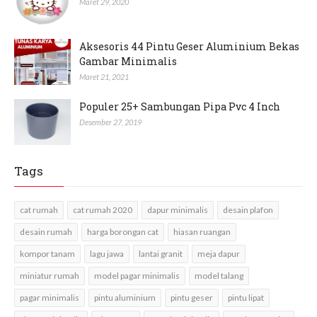
Maret 29, 2020
Aksesoris 44 Pintu Geser Aluminium Bekas
Gambar Minimalis
Maret 21, 2021
Populer 25+ Sambungan Pipa Pvc 4 Inch
Desember 27, 2019
Tags
cat rumah
cat rumah 2020
dapur minimalis
desain plafon
desain rumah
harga borongan cat
hiasan ruangan
kompor tanam
lagu jawa
lantai granit
meja dapur
miniatur rumah
model pagar minimalis
model talang
pagar minimalis
pintu aluminium
pintu geser
pintu lipat