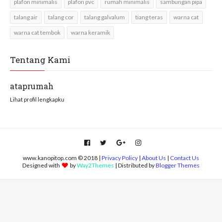
plafon minimalis
plafon pvc
rumah minimalis
sambungan pipa
talang air
talang cor
talang galvalum
tiang teras
warna cat
warna cat tembok
warna keramik
Tentang Kami
ataprumah
Lihat profil lengkapku
www.kanopitop.com © 2018 |
Privacy Policy
|
About Us
|
Contact Us
Designed with
by
Way2Themes
| Distributed by
Blogger Themes