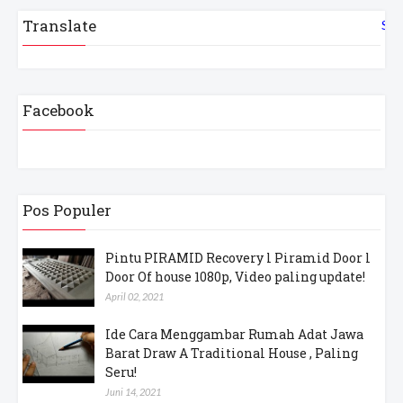
Translate
Sel
Facebook
Pos Populer
Pintu PIRAMID Recovery l Piramid Door l
Door Of house 1080p, Video paling update!
April 02, 2021
Ide Cara Menggambar Rumah Adat Jawa
Barat Draw A Traditional House , Paling
Seru!
Juni 14, 2021