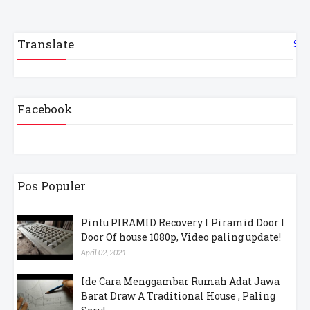
Translate
Sel
Facebook
Pos Populer
Pintu PIRAMID Recovery l Piramid Door l
Door Of house 1080p, Video paling update!
April 02, 2021
Ide Cara Menggambar Rumah Adat Jawa
Barat Draw A Traditional House , Paling