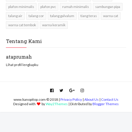
plafon minimalis
plafon pvc
rumah minimalis
sambungan pipa
talang air
talang cor
talang galvalum
tiang teras
warna cat
warna cat tembok
warna keramik
Tentang Kami
ataprumah
Lihat profil lengkapku
www.kanopitop.com © 2018 |
Privacy Policy
|
About Us
|
Contact Us
Designed with
by
Way2Themes
| Distributed by
Blogger Themes