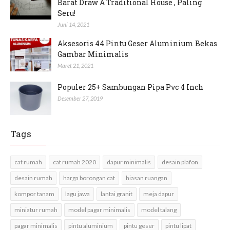
Barat Draw A Traditional House , Paling
Seru!
Juni 14, 2021
Aksesoris 44 Pintu Geser Aluminium Bekas
Gambar Minimalis
Maret 21, 2021
Populer 25+ Sambungan Pipa Pvc 4 Inch
Desember 27, 2019
Tags
cat rumah
cat rumah 2020
dapur minimalis
desain plafon
desain rumah
harga borongan cat
hiasan ruangan
kompor tanam
lagu jawa
lantai granit
meja dapur
miniatur rumah
model pagar minimalis
model talang
pagar minimalis
pintu aluminium
pintu geser
pintu lipat