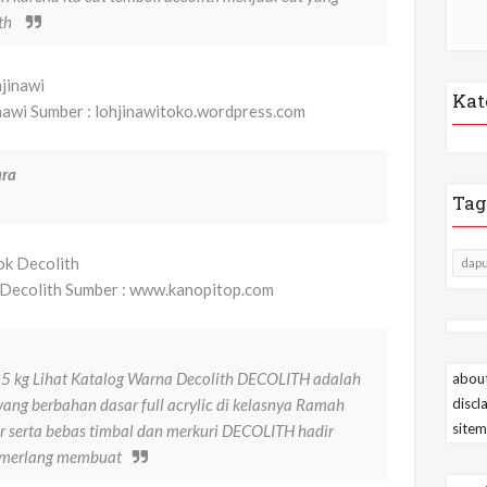
ith
Kat
 Sumber : lohjinawitoko.wordpress.com
ara
Tag
dapu
 Decolith Sumber : www.kanopitop.com
25 kg Lihat Katalog Warna Decolith DECOLITH adalah
about
yang berbahan dasar full acrylic di kelasnya Ramah
discl
site
r serta bebas timbal dan merkuri DECOLITH hadir
emerlang membuat