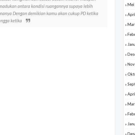
Mei
madukan antara kondisi ruangannya supaya lebih
arnanya Dengan demikian kamu akan cukup PD ketika
Apri
angga ketika
Mar
Feb
Jan
Des
Nov
Okt
Sep
Apri
Mar
Feb
Jan
Des