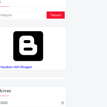
i
rdayakan oleh Blogger
hives
i 2021
5