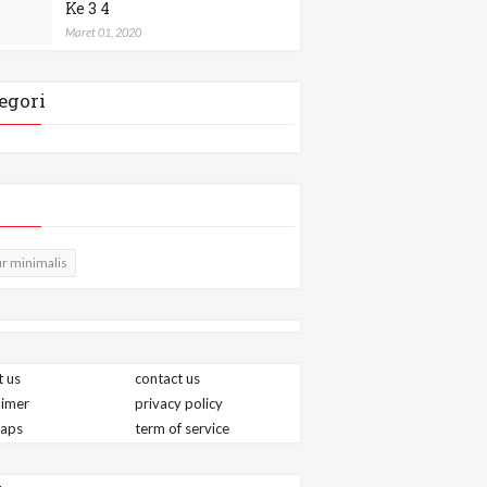
Ke 3 4
Maret 01, 2020
egori
r minimalis
 us
contact us
aimer
privacy policy
maps
term of service