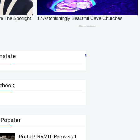
nslate
Select Language
▼
ebook
 Populer
Pintu PIRAMID Recovery l