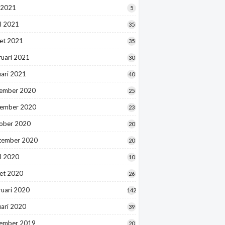
 2021
5
l 2021
35
et 2021
35
ruari 2021
30
uari 2021
40
ember 2020
25
ember 2020
23
ober 2020
20
tember 2020
20
l 2020
10
et 2020
26
ruari 2020
142
uari 2020
39
ember 2019
20