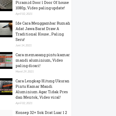
Piramid Door l Door Of house
1080p, Video paling update!
April 02, 2021
Ide Cara Menggambar Rumah
Adat Jawa Barat Draw A
Traditional House , Paling
Seru!
Juni 14, 2021
Cara memasang pintu kamar
mandi aluminium, Video
paling dicari!
Maret 29, 2021
Cara Lengkap Hitung Ukuran
Pintu Kamar Mandi
Aluminium Agar Tidak Pres
dan Mentok, Video viral!
April 02, 2021
Konsep 32+ Sok Drat Luar 1 2