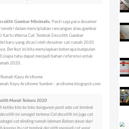
colith Gambar Minimalis
. Pasti saja para desainer
ersendiri dalam menciptakan rancangan atau gambar
20 Kartu Warna Cat Tembok Decolith Gambar
el baru yang dicaci oleh desainer cat rumah 2020
ya. Berikut ini kita menyiapkan beberapa kumpulan
,siapa tahu dapat menjadi bahan referensi untuk
rumah 2020.
mah Kayu Arsihome Sumber : arsihome.blogspot.com
olith Murah Terbaru 2020
i ketika kita ke toko bangunan pasti ada cat tembok
colith ini sanagat terkena Cat decolith ini juga cat
t sabagai cat dinding rumah idaman Bahan dasar dari
eh karena itu cat tembok decolith menjadi cat yang