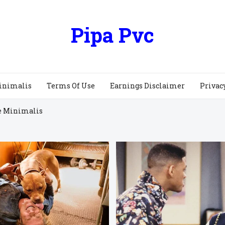
Pipa Pvc
inimalis
Terms Of Use
Earnings Disclaimer
Privac
e Minimalis