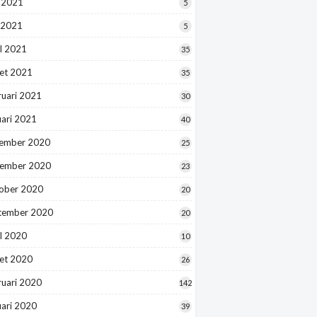
i 2021
5
 2021
5
l 2021
35
et 2021
35
ruari 2021
30
uari 2021
40
ember 2020
25
ember 2020
23
ober 2020
20
tember 2020
20
l 2020
10
et 2020
26
ruari 2020
142
uari 2020
39