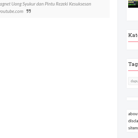
Magnet Uang Syukur dan Pintu Rezeki Kesuksesan
.youtube.com
Kat
Tag
dapu
about
discl
site