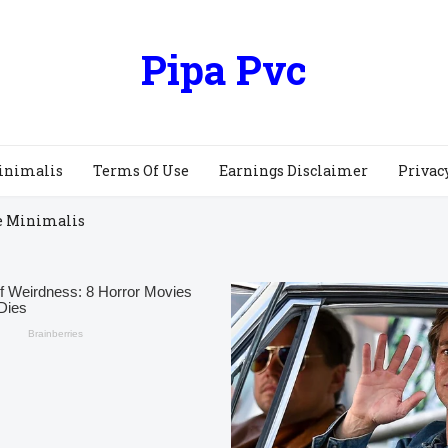
Pipa Pvc
inimalis
Terms Of Use
Earnings Disclaimer
Privac
e Minimalis