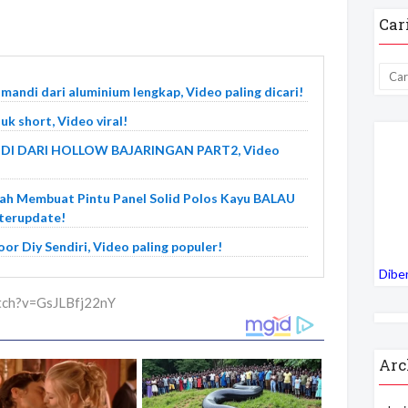
Car
mandi dari aluminium lengkap, Video paling dicari!
uk short, Video viral!
I DARI HOLLOW BAJARINGAN PART2, Video
h Membuat Pintu Panel Solid Polos Kayu BALAU
terupdate!
oor Diy Sendiri, Video paling populer!
Dibe
atch?v=GsJLBfj22nY
Arc