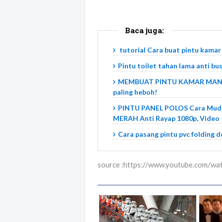
Baca juga:
tutorial Cara buat pintu kamar 
Pintu toilet tahan lama anti bus
MEMBUAT PINTU KAMAR MAND
paling heboh!
PINTU PANEL POLOS Cara Muda
MERAH Anti Rayap 1080p, Video 
Cara pasang pintu pvc folding d
source :https://www.youtube.com/w