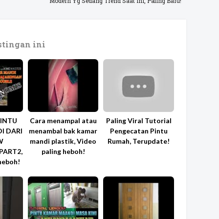
Modern Yg Sedang Trend Saat Ini, Paling Baru!
tingan ini
INTU
Cara menampal atau
Paling Viral Tutorial
I DARI
menambal bak kamar
Pengecatan Pintu
W
mandi plastik, Video
Rumah, Terupdate!
PART2,
paling heboh!
heboh!