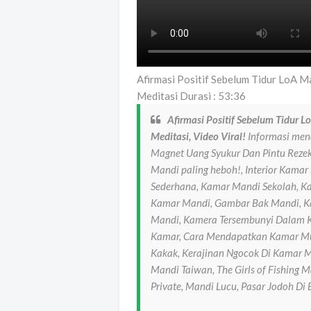
Afirmasi Positif Sebelum Tidur LoA 
Meditasi Durasi : 53:36
Afirmasi Positif Sebelum Tidur 
Meditasi, Video Viral!
Informasi mena
Magnet Uang Syukur Dan Pintu Rezek
Mandi paling heboh!, Interior Kam
Sederhana, Kamar Mandi Sekolah, Ka
Kamar Mandi, Gambar Bak Mandi, K
Mandi, Kamera Tersembunyi Dalam K
Kamar, Cara Mendapatkan Kamar Mur
Kakak, Kerajinan Ngocok Di Kamar Ma
Mandi Taiwan, The Girls of Fishing 
Private, Mandi Lucu, Pasar Jodoh Di