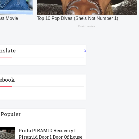
nslate
Select Language
▼
ebook
 Populer
Pintu PIRAMID Recovery l
Piramid Door l Door Of house