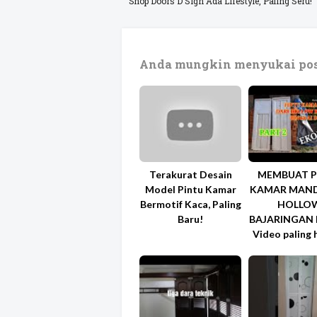
Shop Doors D Sign Ada Lifestyle, Paling Seru!
Anda mungkin menyukai pos
Terakurat Desain
MEMBUAT P
Model Pintu Kamar
KAMAR MAND
Bermotif Kaca, Paling
HOLLO
Baru!
BAJARINGAN 
Video paling 