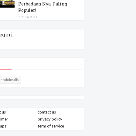
Perbedaan Nya, Paling
Populer!
Juni 14, 2021
egori
r minimalis
 us
contact us
aimer
privacy policy
maps
term of service