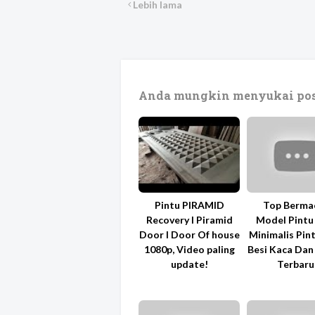
Lebih lama
Anda mungkin menyukai pos
Pintu PIRAMID
Top Berma
Recovery l Piramid
Model Pintu 
Door l Door Of house
Minimalis Pin
1080p, Video paling
Besi Kaca Dan 
update!
Terbaru