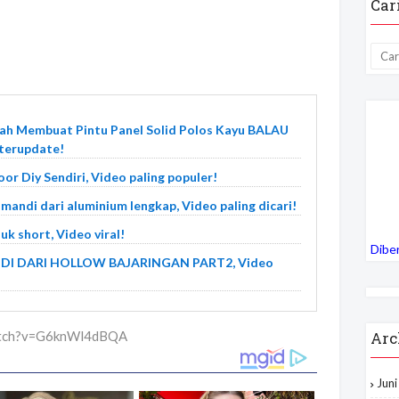
Car
h Membuat Pintu Panel Solid Polos Kayu BALAU
terupdate!
oor Diy Sendiri, Video paling populer!
mandi dari aluminium lengkap, Video paling dicari!
uk short, Video viral!
Dibe
I DARI HOLLOW BAJARINGAN PART2, Video
watch?v=G6knWl4dBQA
Arc
Jun