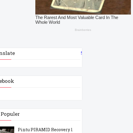
nslate
Select Language
▼
ebook
 Populer
Pintu PIRAMID Recovery l