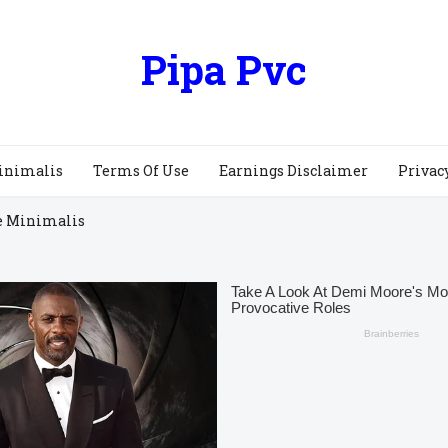
Pipa Pvc
inimalis
Terms Of Use
Earnings Disclaimer
Privac
e Minimalis