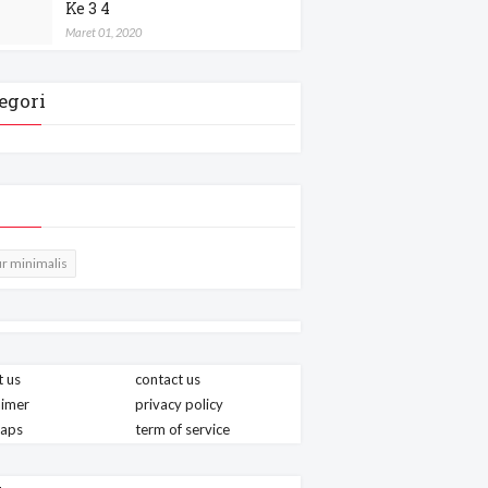
Ke 3 4
Maret 01, 2020
egori
r minimalis
 us
contact us
aimer
privacy policy
maps
term of service