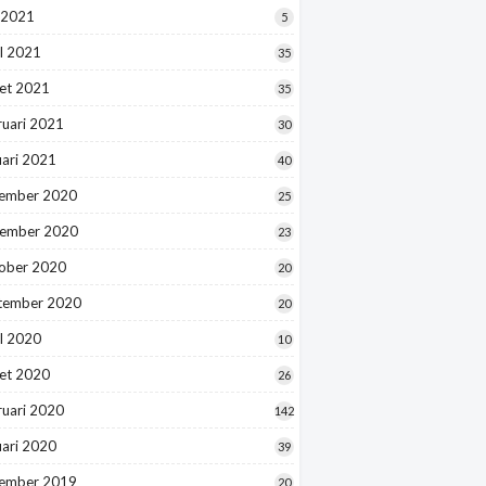
 2021
5
l 2021
35
et 2021
35
ruari 2021
30
uari 2021
40
ember 2020
25
ember 2020
23
ober 2020
20
tember 2020
20
l 2020
10
et 2020
26
ruari 2020
142
uari 2020
39
ember 2019
20