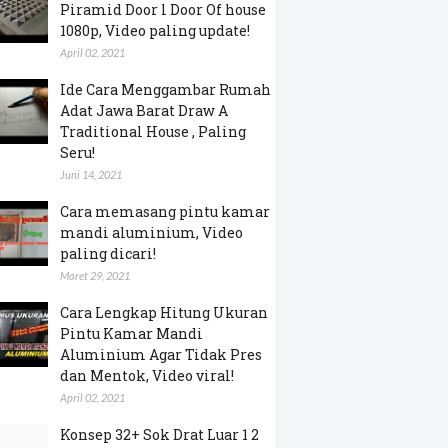
Piramid Door l Door Of house
1080p, Video paling update!
April 02, 2021
Ide Cara Menggambar Rumah
Adat Jawa Barat Draw A
Traditional House , Paling
Seru!
Juni 14, 2021
Cara memasang pintu kamar
mandi aluminium, Video
paling dicari!
Maret 29, 2021
Cara Lengkap Hitung Ukuran
Pintu Kamar Mandi
Aluminium Agar Tidak Pres
dan Mentok, Video viral!
April 02, 2021
Konsep 32+ Sok Drat Luar 1 2