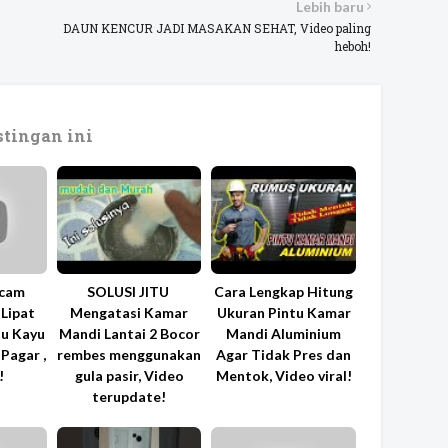
Lebih baru
DAUN KENCUR JADI MASAKAN SEHAT, Video paling
heboh!
tingan ini
cam
SOLUSI JITU 
Cara Lengkap Hitung
Lipat
Mengatasi Kamar
Ukuran Pintu Kamar
tu Kayu
Mandi Lantai 2 Bocor
Mandi Aluminium
Pagar ,
rembes menggunakan
Agar Tidak Pres dan
!
gula pasir, Video
Mentok, Video viral!
terupdate!