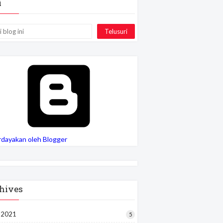
i
rdayakan oleh Blogger
hives
i 2021
5