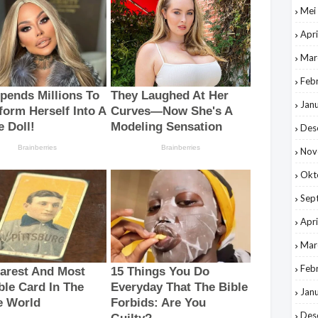
Mei
Apri
Mar
Feb
Jan
Des
Nov
Okt
Sep
Apri
Mar
Feb
Jan
Des