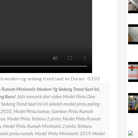
is modern yg sedang trend saat ini Durasi : 03:03
 Rumah Minimalis Modern Yg Sedang Trend Saat Ini,
ng Baru!.
Info menarik dari video Model Pintu Dan
edang Trend Saat Ini ini adalah model pintu paling
u 2020, Model Pintu kamar, Gambar Pintu Rumah
ayu, Model Pintu Terbaru 2 pintu, Model Pintu Rumah
u, Model Pintu Rumah Minimalis 2 pintu Terbaru,
model pintu rumah, Model Pintu Minimalis 2019, Model