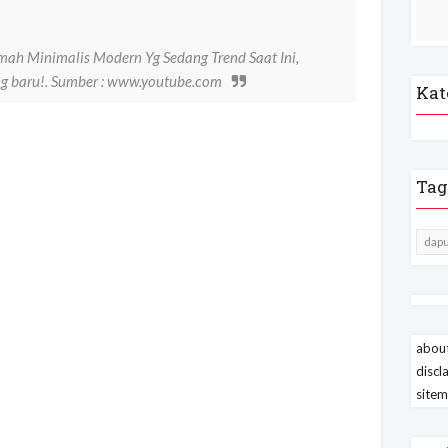
mah Minimalis Modern Yg Sedang Trend Saat Ini,
ing baru!. Sumber : www.youtube.com
Kat
Tag
dapu
about
discl
site